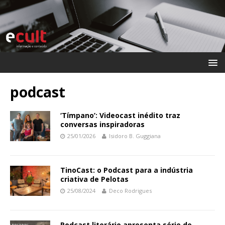
podcast
‘Tímpano’: Videocast inédito traz
conversas inspiradoras
25/01/2026
Isidoro B. Guggiana
TinoCast: o Podcast para a indústria
criativa de Pelotas
25/08/2024
Deco Rodrigues
Podcast literário apresenta série de