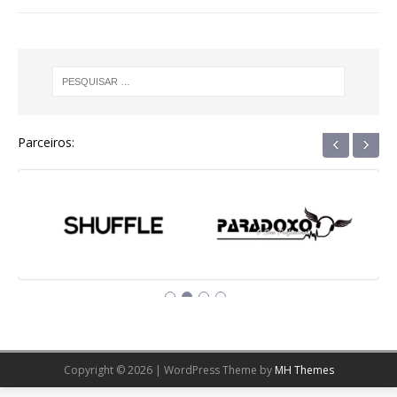
‹
›
Parceiros:
Copyright © 2026 | WordPress Theme by
MH Themes