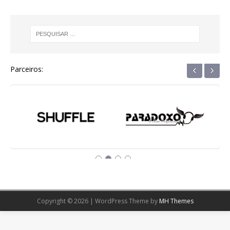
‹
›
Parceiros:
Copyright © 2026 | WordPress Theme by
MH Themes