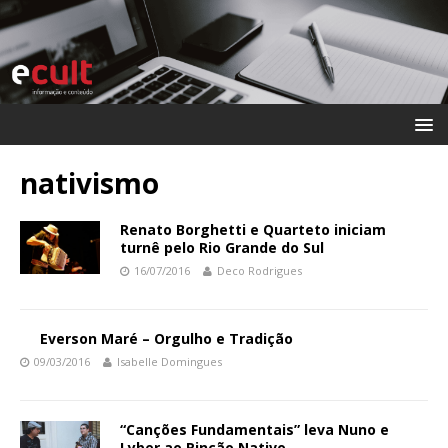
nativismo
Renato Borghetti e Quarteto iniciam
turnê pelo Rio Grande do Sul
16/07/2016
Deco Rodrigues
Everson Maré – Orgulho e Tradição
09/03/2016
Isabelle Domingues
“Canções Fundamentais” leva Nuno e
Lyber ao Rincão Nativo