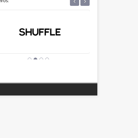
‹
›
iros: