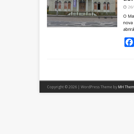
26/
O Mal
nova 
abrir
Copyright © 2026 | WordPress Theme by
MH Them