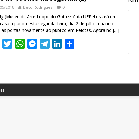
Parce
06/2018
Deco Rodrigues
0
g (Museu de Arte Leopoldo Gotuzzo) da UFPel estará em
casa a partir desta segunda-feira, dia 2 de julho, quando
á as portas novamente ao público em Pelotas. Agora no
[…]
F
T
W
M
T
Li
S
ac
w
h
e
el
n
h
e
itt
at
ss
e
k
ar
b
er
s
e
gr
e
e
o
A
n
a
dI
o
p
g
m
n
es
k
p
er