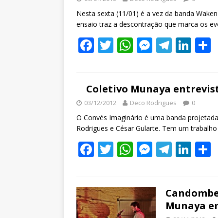
Nesta sexta (11/01) é a vez da banda Wake
ensaio traz a descontração que marca os ev
F
T
W
M
T
Li
ac
w
h
e
el
n
e
itt
at
ss
e
k
a
b
er
s
e
gr
e
Coletivo Munaya entrevis
o
A
n
a
dI
03/12/2012
Deco Rodrigues
0
o
p
g
m
n
O Convés Imaginário é uma banda projetada 
Rodrigues e César Gularte. Tem um trabalh
k
p
er
F
T
W
M
T
Li
ac
w
h
e
el
n
e
itt
at
ss
e
k
a
b
er
s
e
gr
e
Candombe
Munaya em
o
A
n
a
dI