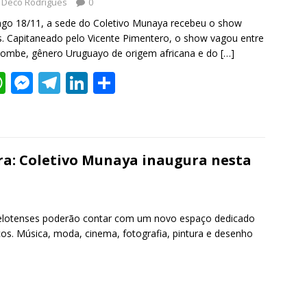
Deco Rodrigues
0
go 18/11, a sede do Coletivo Munaya recebeu o show
 Capitaneado pelo Vicente Pimentero, o show vagou entre
mbe, gênero Uruguayo de origem africana e do
[…]
W
M
T
Li
S
h
e
el
n
h
at
ss
e
k
ar
s
e
gr
e
e
ura: Coletivo Munaya inaugura nesta
A
n
a
dI
p
g
m
n
p
er
 pelotenses poderão contar com um novo espaço dedicado
os. Música, moda, cinema, fotografia, pintura e desenho
S
h