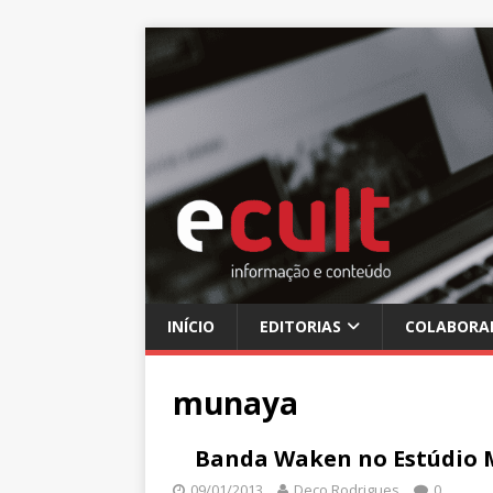
INÍCIO
EDITORIAS
COLABORA
munaya
Banda Waken no Estúdio 
09/01/2013
Deco Rodrigues
0