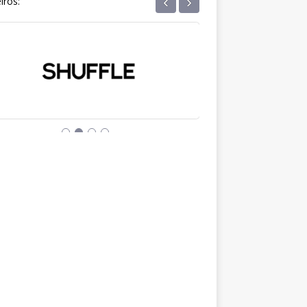
‹
›
iros: