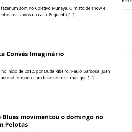
Parce
n fazer um som no Coletivo Munaya. O misto de show e
entos realizados na casa. Enquanto
[…]
S
h
r
e
ta Convés Imaginário
no início de 2012, por Duda Ribeiro, Paulo Barbosa, Juan
o autoral formado com base no rock, mas que
[…]
S
h
r
e
 Blues movimentou o domingo no
 Pelotas