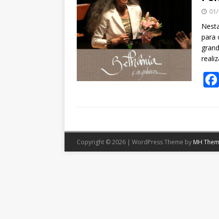
01/
Nesta
para 
grand
reali
Copyright © 2026 | WordPress Theme by
MH Them