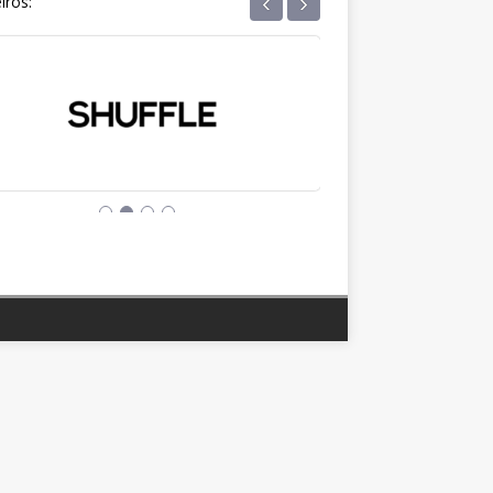
‹
›
iros: