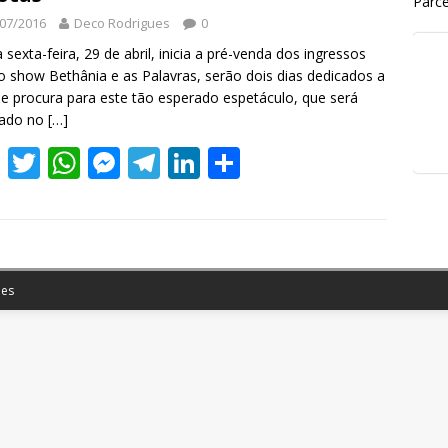
Parce
07/2016
Deco Rodrigues
0
 sexta-feira, 29 de abril, inicia a pré-venda dos ingressos
o show Bethânia e as Palavras, serão dois dias dedicados a
e procura para este tão esperado espetáculo, que será
zado no
[…]
F
T
W
M
T
Li
S
ac
w
h
e
el
n
h
e
itt
at
ss
e
k
ar
b
er
s
e
gr
e
e
o
A
n
a
dI
es
o
p
g
m
n
k
p
er