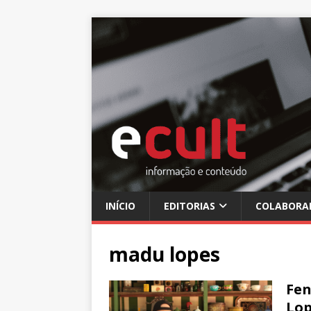
INÍCIO
EDITORIAS
COLABORA
madu lopes
Fen
Lop