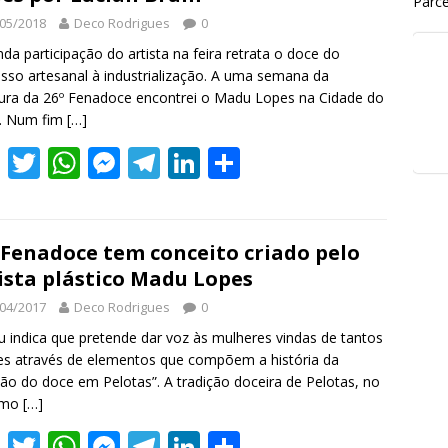
Parce
05/2018
Deco Rodrigues
0
da participação do artista na feira retrata o doce do
sso artesanal à industrialização. A uma semana da
ura da 26º Fenadoce encontrei o Madu Lopes na Cidade do
. Num fim
[…]
F
T
W
M
T
Li
S
ac
w
h
e
el
n
h
e
itt
at
ss
e
k
ar
b
er
s
e
gr
e
e
 Fenadoce tem conceito criado pelo
ista plástico Madu Lopes
o
A
n
a
dI
04/2017
Deco Rodrigues
0
o
p
g
m
n
 indica que pretende dar voz às mulheres vindas de tantos
k
p
er
es através de elementos que compõem a história da
ção do doce em Pelotas”. A tradição doceira de Pelotas, no
emo
[…]
F
T
W
M
T
Li
S