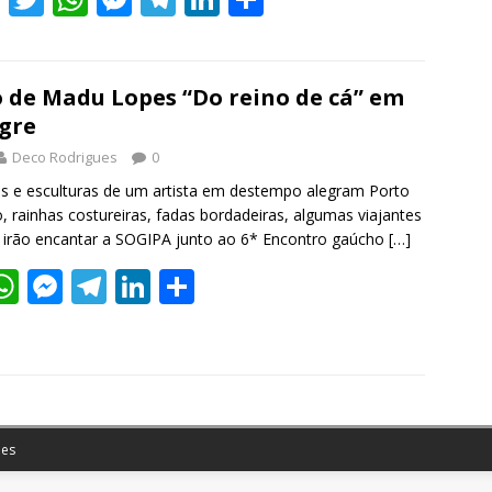
ac
w
h
e
el
n
h
e
itt
at
ss
e
k
ar
b
er
s
e
gr
e
e
 de Madu Lopes “Do reino de cá” em
gre
o
A
n
a
dI
Deco Rodrigues
0
o
p
g
m
n
ras e esculturas de um artista em destempo alegram Porto
k
p
er
, rainhas costureiras, fadas bordadeiras, algumas viajantes
 irão encantar a SOGIPA junto ao 6* Encontro gaúcho
[…]
W
M
T
Li
S
w
h
e
el
n
h
t
at
ss
e
k
ar
r
s
e
gr
e
e
A
n
a
dI
p
g
m
n
es