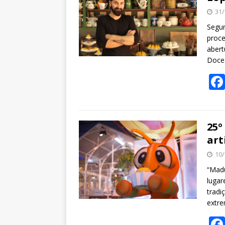
31/
Segun
proce
abert
Doce
25º
art
10/
“Madu
lugar
tradi
extr