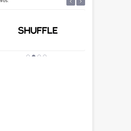
‹
›
iros: