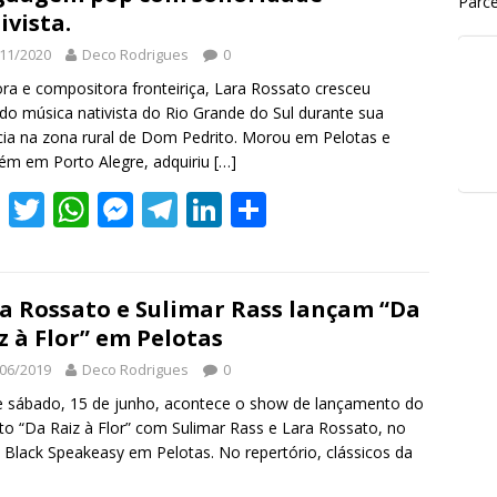
Parce
ivista.
11/2020
Deco Rodrigues
0
ra e compositora fronteiriça, Lara Rossato cresceu
do música nativista do Rio Grande do Sul durante sua
cia na zona rural de Dom Pedrito. Morou em Pelotas e
m em Porto Alegre, adquiriu
[…]
F
T
W
M
T
Li
S
ac
w
h
e
el
n
h
e
itt
at
ss
e
k
ar
b
er
s
e
gr
e
e
a Rossato e Sulimar Rass lançam “Da
z à Flor” em Pelotas
o
A
n
a
dI
06/2019
Deco Rodrigues
0
o
p
g
m
n
 sábado, 15 de junho, acontece o show de lançamento do
k
p
er
to “Da Raiz à Flor” com Sulimar Rass e Lara Rossato, no
Black Speakeasy em Pelotas. No repertório, clássicos da