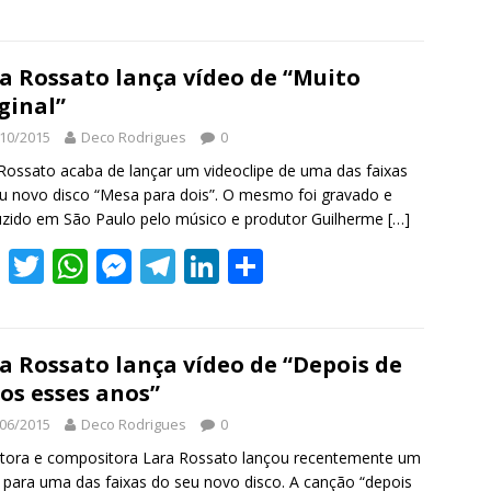
ac
w
h
e
el
n
h
e
itt
at
ss
e
k
ar
b
er
s
e
gr
e
e
a Rossato lança vídeo de “Muito
ginal”
o
A
n
a
dI
10/2015
Deco Rodrigues
0
o
p
g
m
n
Rossato acaba de lançar um videoclipe de uma das faixas
k
p
er
u novo disco “Mesa para dois”. O mesmo foi gravado e
zido em São Paulo pelo músico e produtor Guilherme
[…]
F
T
W
M
T
Li
S
ac
w
h
e
el
n
h
e
itt
at
ss
e
k
ar
b
er
s
e
gr
e
e
a Rossato lança vídeo de “Depois de
os esses anos”
o
A
n
a
dI
06/2015
Deco Rodrigues
0
o
p
g
m
n
tora e compositora Lara Rossato lançou recentemente um
k
p
er
 para uma das faixas do seu novo disco. A canção “depois