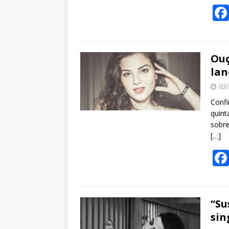
Ouç
lan
03/
Confi
quint
sobre
[…]
“Su
sin