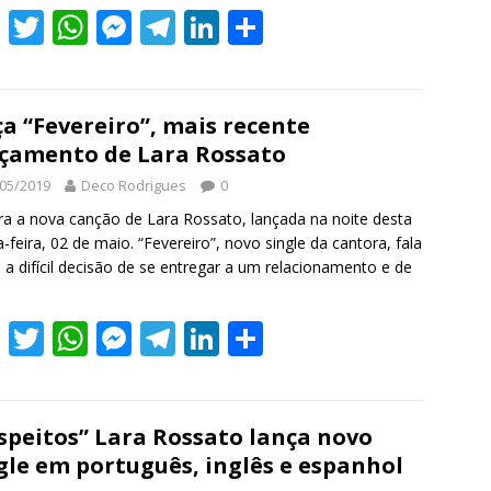
F
T
W
M
T
Li
S
ac
w
h
e
el
n
h
e
itt
at
ss
e
k
ar
b
er
s
e
gr
e
e
a “Fevereiro”, mais recente
çamento de Lara Rossato
o
A
n
a
dI
05/2019
Deco Rodrigues
0
o
p
g
m
n
ra a nova canção de Lara Rossato, lançada na noite desta
k
p
er
a-feira, 02 de maio. “Fevereiro”, novo single da cantora, fala
 a difícil decisão de se entregar a um relacionamento e de
F
T
W
M
T
Li
S
ac
w
h
e
el
n
h
e
itt
at
ss
e
k
ar
b
er
s
e
gr
e
e
speitos” Lara Rossato lança novo
gle em português, inglês e espanhol
o
A
n
a
dI