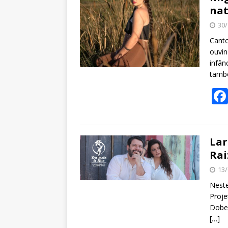
nat
30/
Canto
ouvin
infân
també
Lar
Rai
13/
Neste
Proje
Dobe 
[…]