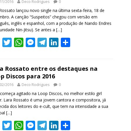
11/2016
Deco Rodrigues
0
o
p
g
m
n
Rossato lançou novo single na última sexta-feira, 18 de
k
p
er
mbro. A canção “Suspeitos” chegou com versão em
guês, inglês e espanhol, com a produção de Nando Endres
nidade Nin-Jitsu). Se antes a
[…]
F
T
W
M
T
Li
S
ac
w
h
e
el
n
h
e
itt
at
ss
e
k
ar
b
er
s
e
gr
e
e
a Rossato entre os destaques na
p Discos para 2016
o
A
n
a
dI
02/2016
Deco Rodrigues
0
o
p
g
m
n
começa agitado na Loop Discos, no melhor estilo girl
k
p
er
. Lara Rossato é uma jovem cantora e compositora, já
cida dos leitores do e-cult, que tem na intensidade a sua
ipal
[…]
F
T
W
M
T
Li
S