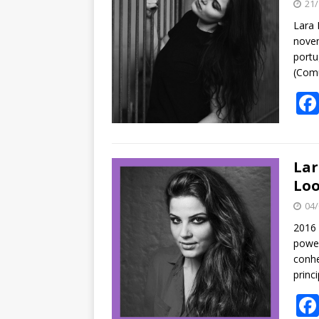
21/
Lara 
nove
portu
(Comu
Lar
Loo
04/
2016 
power
conhe
princ