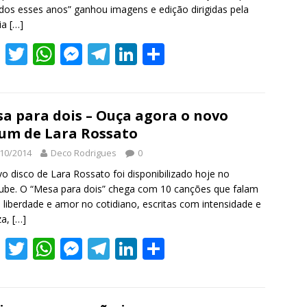
dos esses anos” ganhou imagens e edição dirigidas pela
ia
[…]
F
T
W
M
T
Li
S
ac
w
h
e
el
n
h
e
itt
at
ss
e
k
ar
b
er
s
e
gr
e
e
a para dois – Ouça agora o novo
um de Lara Rossato
o
A
n
a
dI
10/2014
Deco Rodrigues
0
o
p
g
m
n
o disco de Lara Rossato foi disponibilizado hoje no
k
p
er
be. O “Mesa para dois” chega com 10 canções que falam
 liberdade e amor no cotidiano, escritas com intensidade e
za,
[…]
F
T
W
M
T
Li
S
ac
w
h
e
el
n
h
e
itt
at
ss
e
k
ar