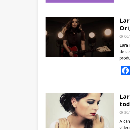
Lar
Ori
06/
Lara 
de se
produ
Lar
tod
30/
A can
vídeo