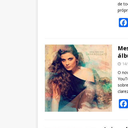
de to
própr
Mes
álb
14/
O nov
YouTu
sobre
clare