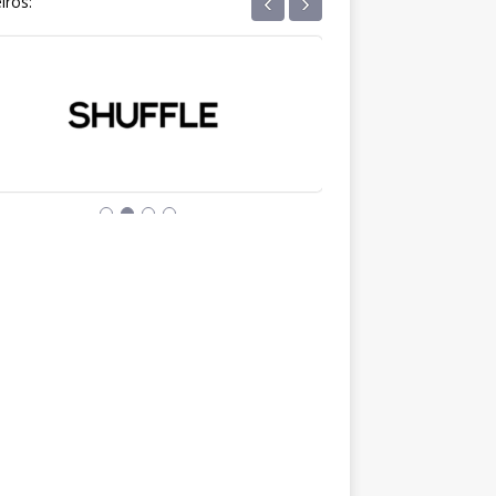
‹
›
iros: