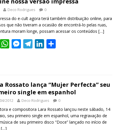
b
er
s
e
gr
e
e
line nossa versão impressa
o
A
n
a
dI
Deco Rodrigues
0
o
p
g
m
n
ressa do e-cult agora terá também distribuição online, para
sos que não tiveram a ocasião de encontrá-lo pelas ruas,
k
p
er
entura moram longe, possam acessar os conteúdos
[…]
T
W
M
T
Li
S
w
h
e
el
n
h
itt
at
ss
e
k
ar
er
s
e
gr
e
e
A
n
a
dI
a Rossato lança “Mujer Perfecta” seu
p
g
m
n
meiro single em espanhol
p
er
04/2012
Deco Rodrigues
0
tora e compositora Lara Rossato lançou neste sábado, 14
io, seu primeiro single em espanhol, uma regravação de
úsica de seu primeiro disco “Doce” lançado no início de
.
[…]