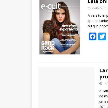
Leia on
25/02/2013
A versão imp
que os curio
ou que porv
F
ac
e
b
o
Lar
o
pri
k
14/
A can
de ma
uma m
2011