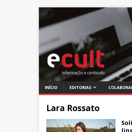
INÍCIO
EDITORIAS
COLABORA
Lara Rossato
Sol
lin