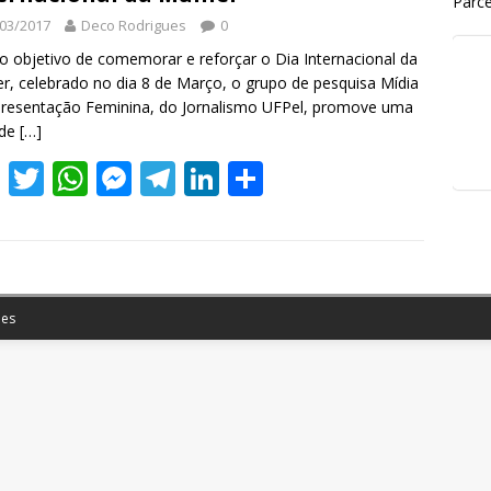
Parce
03/2017
Deco Rodrigues
0
 objetivo de comemorar e reforçar o Dia Internacional da
r, celebrado no dia 8 de Março, o grupo de pesquisa Mídia
resentação Feminina, do Jornalismo UFPel, promove uma
 de
[…]
F
T
W
M
T
Li
S
ac
w
h
e
el
n
h
e
itt
at
ss
e
k
ar
b
er
s
e
gr
e
e
o
A
n
a
dI
es
o
p
g
m
n
k
p
er