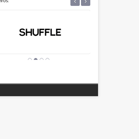
‹
›
iros: