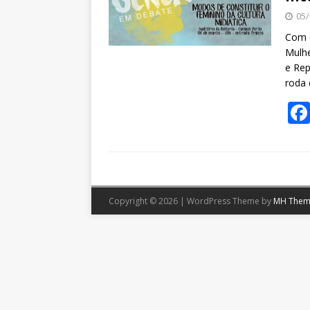
05/
Com o
Mulhe
e Rep
roda
Copyright © 2026 | WordPress Theme by
MH Them