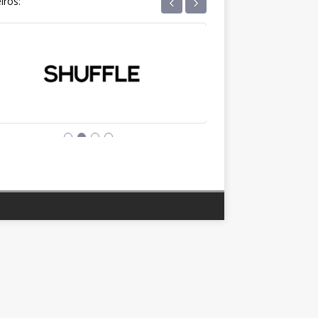
‹
›
iros: