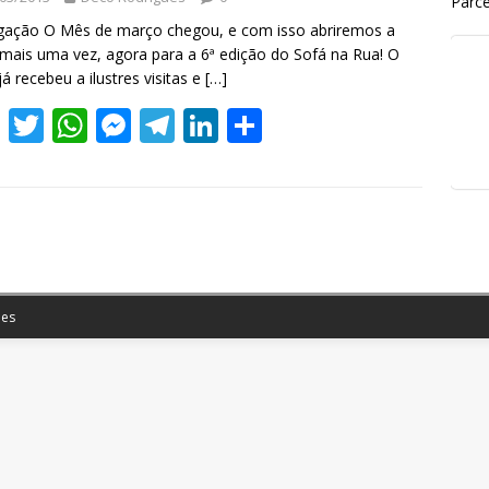
Parce
gação O Mês de março chegou, e com isso abriremos a
mais uma vez, agora para a 6ª edição do Sofá na Rua! O
já recebeu a ilustres visitas e
[…]
F
T
W
M
T
Li
S
ac
w
h
e
el
n
h
e
itt
at
ss
e
k
ar
b
er
s
e
gr
e
e
o
A
n
a
dI
o
p
g
m
n
es
k
p
er