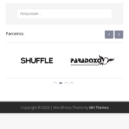
‹
›
Parceiros:
Copyright © 2026 | WordPress Theme by
MH Themes