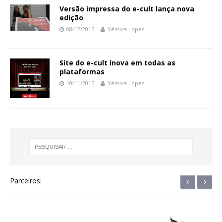
Versão impressa do e-cult lança nova
edição
08/12/2015
Yéssica Lopes
Site do e-cult inova em todas as
plataformas
10/11/2015
Yéssica Lopes
‹
›
Parceiros: