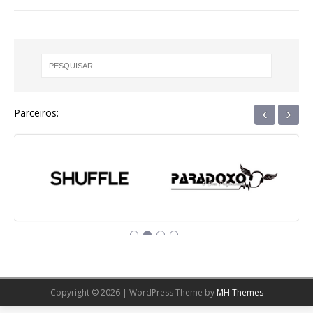
‹
›
Parceiros:
Copyright © 2026 | WordPress Theme by
MH Themes