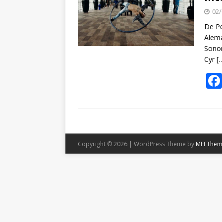
02/
De Pe
Alema
Sono
Cyr
[
Copyright © 2026 | WordPress Theme by
MH Them