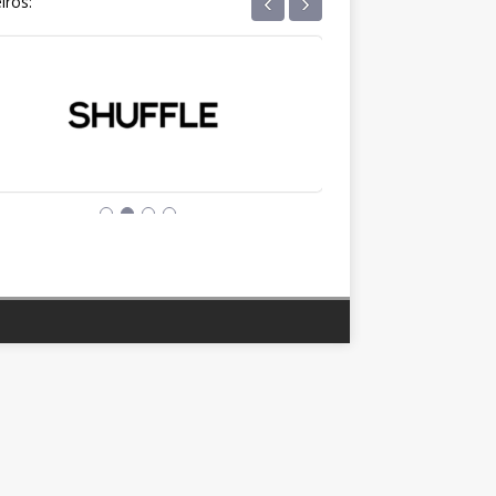
‹
›
iros: