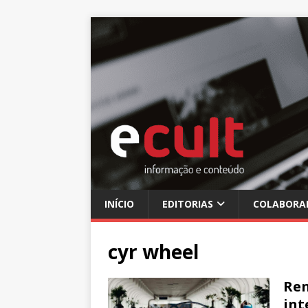
INÍCIO
EDITORIAS
COLABORA
cyr wheel
Ren
int