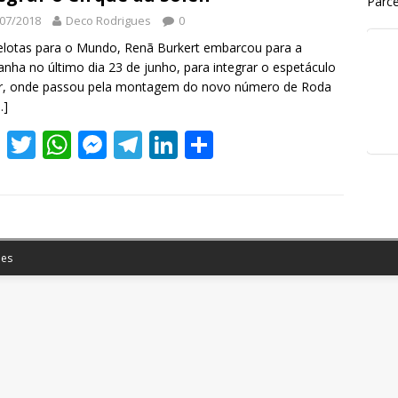
Parce
07/2018
Deco Rodrigues
0
lotas para o Mundo, Renã Burkert embarcou para a
nha no último dia 23 de junho, para integrar o espetáculo
r, onde passou pela montagem do novo número de Roda
…]
F
T
W
M
T
Li
S
ac
w
h
e
el
n
h
e
itt
at
ss
e
k
ar
b
er
s
e
gr
e
e
o
A
n
a
dI
es
o
p
g
m
n
k
p
er