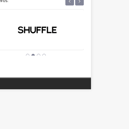
‹
›
iros: