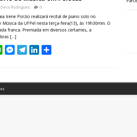
Parce
Deco Rodrigues
0
ia Irene Porzio realizará recital de piano solo no
 Música da UFPel nesta terça-feira(13), às 19h30min. O
rada franca. Premiada em diversos certames, a
obras
[…]
W
M
T
Li
S
h
e
el
n
h
at
ss
e
k
ar
s
e
gr
e
e
A
n
a
dI
es
p
g
m
n
p
er