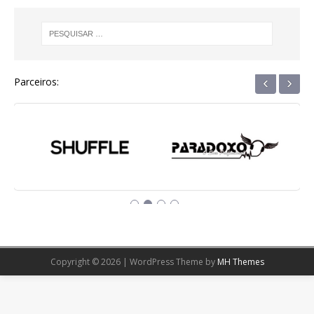
‹
›
Parceiros:
Copyright © 2026 | WordPress Theme by
MH Themes