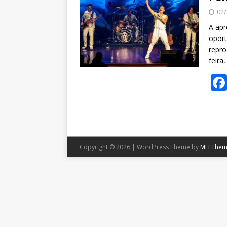
02/
A apr
oport
repro
feira
Copyright © 2026 | WordPress Theme by
MH Them