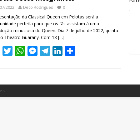
Parce
07/2022
Deco Rodrigues
0
esentação da Classical Queen em Pelotas será a
unidade perfeita para que os fãs assistam à uma
dução minuciosa do Queen. Dia 7 de julho de 2022, quinta-
, o Theatro Guarany. Com 18
[…]
F
T
W
M
T
Li
S
ac
w
h
e
el
n
h
e
itt
at
ss
e
k
ar
b
er
s
e
gr
e
e
o
A
n
a
dI
es
o
p
g
m
n
k
p
er