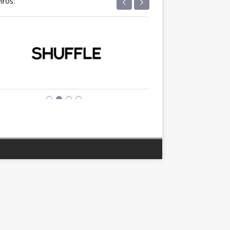
‹
›
iros: