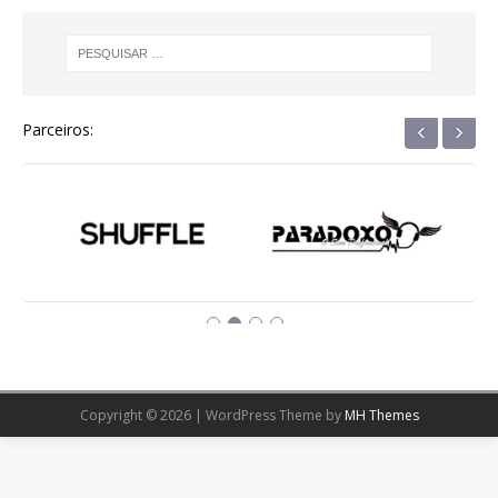
‹
›
Parceiros:
Copyright © 2026 | WordPress Theme by
MH Themes