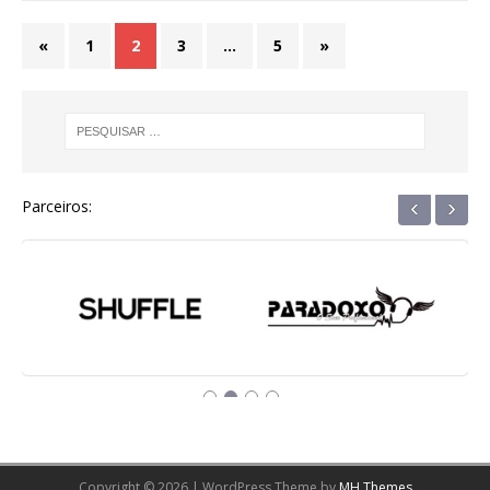
«
1
2
3
…
5
»
‹
›
Parceiros:
Copyright © 2026 | WordPress Theme by
MH Themes