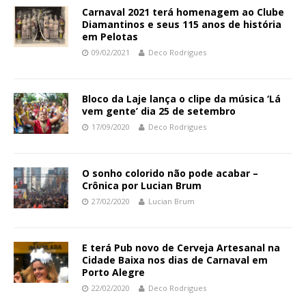
Carnaval 2021 terá homenagem ao Clube
Diamantinos e seus 115 anos de história
em Pelotas
09/02/2021
Deco Rodrigues
Bloco da Laje lança o clipe da música ‘Lá
vem gente’ dia 25 de setembro
17/09/2020
Deco Rodrigues
O sonho colorido não pode acabar –
Crônica por Lucian Brum
27/02/2020
Lucian Brum
E terá Pub novo de Cerveja Artesanal na
Cidade Baixa nos dias de Carnaval em
Porto Alegre
22/02/2020
Deco Rodrigues