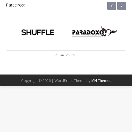
‹
›
Parceiros:
Copyright © 2026 | WordPress Theme by
MH Themes