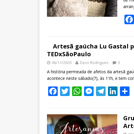
arran
Artesã gaúcha Lu Gastal p
TEDxSãoPaulo
06/11/2020
Deco Rodrigues
0
A história permeada de afetos da artesã ga
acontece neste sábado(7), às 11h, e tem c
F
T
W
M
T
Li
ac
w
h
e
el
n
e
itt
at
ss
e
k
a
b
er
s
e
gr
e
Gru
Art
o
A
n
a
dI