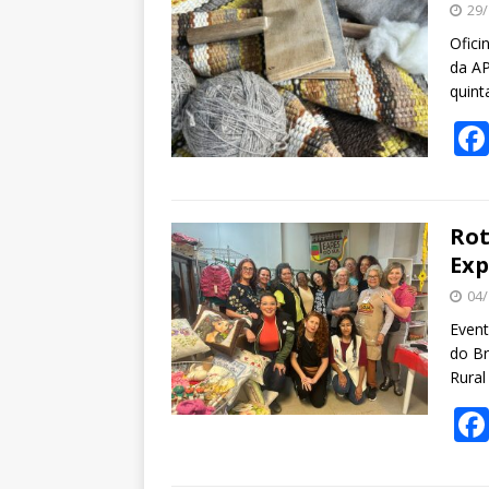
29/
Ofici
da AP
quint
Rot
Exp
04/
Event
do Br
Rural