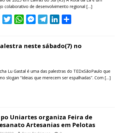
jo colaborativo de desenvolvimento regional
[…]
F
T
W
M
T
Li
S
ac
w
h
e
el
n
h
e
itt
at
ss
e
k
ar
b
er
s
e
gr
e
e
alestra neste sábado(7) no
o
A
n
a
dI
o
p
g
m
n
úcha Lu Gastal é uma das palestras do TEDxSãoPaulo que
k
p
er
omo slogan “Ideias que merecem ser espalhadas”. Com
[…]
S
h
r
e
po Uniartes organiza Feira de
esanato Artesanias em Pelotas