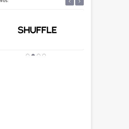
‹
›
iros: