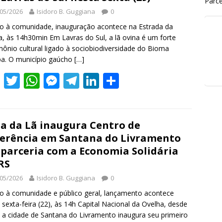
Parce
05/2026
Isidoro B. Guggiana
0
o à comunidade, inauguração acontece na Estrada da
a, às 14h30min Em Lavras do Sul, a lã ovina é um forte
mônio cultural ligado à sociobiodiversidade do Bioma
a. O município gaúcho
[…]
F
T
W
M
T
Li
S
ac
w
h
e
el
n
h
e
itt
at
ss
e
k
ar
b
er
s
e
gr
e
e
a da Lã inaugura Centro de
erência em Santana do Livramento
o
A
n
a
dI
parceria com a Economia Solidária
o
p
g
m
n
RS
k
p
er
05/2026
Isidoro B. Guggiana
0
o à comunidade e público geral, lançamento acontece
 sexta-feira (22), às 14h Capital Nacional da Ovelha, desde
 a cidade de Santana do Livramento inaugura seu primeiro