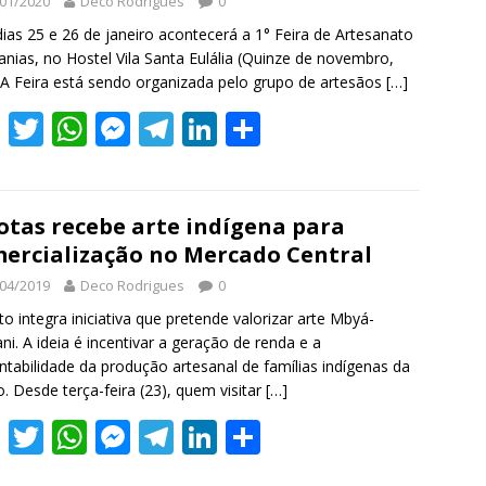
01/2020
Deco Rodrigues
0
ias 25 e 26 de janeiro acontecerá a 1° Feira de Artesanato
anias, no Hostel Vila Santa Eulália (Quinze de novembro,
 A Feira está sendo organizada pelo grupo de artesãos
[…]
F
T
W
M
T
Li
S
ac
w
h
e
el
n
h
e
itt
at
ss
e
k
ar
b
er
s
e
gr
e
e
otas recebe arte indígena para
ercialização no Mercado Central
o
A
n
a
dI
04/2019
Deco Rodrigues
0
o
p
g
m
n
to integra iniciativa que pretende valorizar arte Mbyá-
k
p
er
ni. A ideia é incentivar a geração de renda e a
ntabilidade da produção artesanal de famílias indígenas da
o. Desde terça-feira (23), quem visitar
[…]
F
T
W
M
T
Li
S
ac
w
h
e
el
n
h