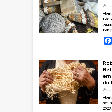
30/
Abert
Itaoc
patri
Pamp
Rot
Ref
em 
do 
21/
Abert
nesta
2023,