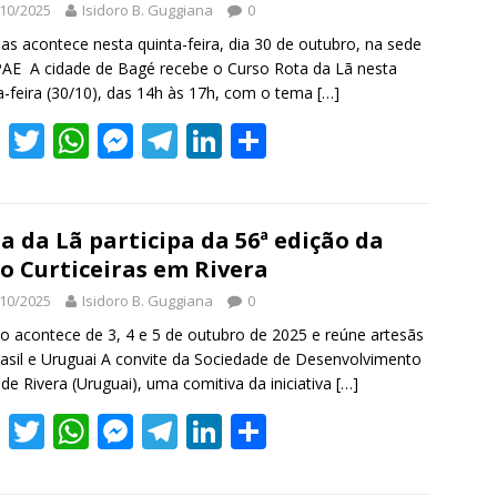
o
A
n
a
dI
10/2025
Isidoro B. Guggiana
0
o
p
g
m
n
nas acontece nesta quinta-feira, dia 30 de outubro, na sede
AE A cidade de Bagé recebe o Curso Rota da Lã nesta
k
p
er
a-feira (30/10), das 14h às 17h, com o tema
[…]
F
T
W
M
T
Li
S
ac
w
h
e
el
n
h
e
itt
at
ss
e
k
ar
b
er
s
e
gr
e
e
a da Lã participa da 56ª edição da
o Curticeiras em Rivera
o
A
n
a
dI
10/2025
Isidoro B. Guggiana
0
o
p
g
m
n
o acontece de 3, 4 e 5 de outubro de 2025 e reúne artesãs
k
p
er
asil e Uruguai A convite da Sociedade de Desenvolvimento
 de Rivera (Uruguai), uma comitiva da iniciativa
[…]
F
T
W
M
T
Li
S
ac
w
h
e
el
n
h