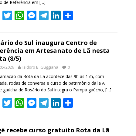
ro de Referência em
[…]
F
T
W
M
T
Li
S
ac
w
h
e
el
n
h
e
itt
at
ss
e
k
ar
b
er
s
e
gr
e
e
ário do Sul inaugura Centro de
erência em Artesanato de Lã nesta
o
A
n
a
dI
ta (8/5)
o
p
g
m
n
05/2026
Isidoro B. Guggiana
0
k
p
er
amação da Rota da Lã acontece das 9h às 17h, com
da, rodas de conversa e curso de patrimônio da lã A
e gaúcha de Rosário do Sul integra o Pampa gaúcho,
[…]
F
T
W
M
T
Li
S
ac
w
h
e
el
n
h
e
itt
at
ss
e
k
ar
b
er
s
e
gr
e
e
é recebe curso gratuito Rota da Lã