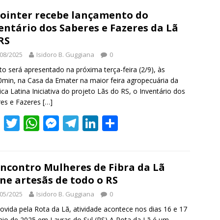
e
itt
at
ss
e
k
ar
b
er
s
e
gr
e
e
ointer recebe lançamento do
entário dos Saberes e Fazeres da Lã
o
A
n
a
dI
RS
o
p
g
m
n
08/2025
Isidoro B. Guggiana
0
k
p
er
to será apresentado na próxima terça-feira (2/9), às
min, na Casa da Emater na maior feira agropecuária da
ca Latina Iniciativa do projeto Lãs do RS, o Inventário dos
res e Fazeres
[…]
F
T
W
M
T
Li
S
ac
w
h
e
el
n
h
e
itt
at
ss
e
k
ar
b
er
s
e
gr
e
e
Encontro Mulheres de Fibra da Lã
ne artesãs de todo o RS
o
A
n
a
dI
05/2025
Isidoro B. Guggiana
0
o
p
g
m
n
vida pela Rota da Lã, atividade acontece nos dias 16 e 17
k
p
er
io de 2025 em Lavras do Sul (RS) A Rota da Lã é um