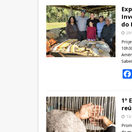
Exp
Inv
do 
29/
Proje
10h30
Améri
Sabe
1º 
reú
13/
Promo
de ma