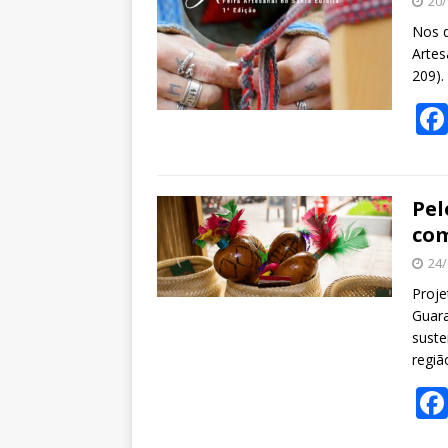
20/
o
p
g
m
n
Nos d
k
p
er
Artes
209).
Pel
com
24/
Proje
Guara
suste
regiã