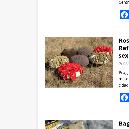
Cent
Ros
Ref
sex
08/
Progr
matea
cidad
Bag