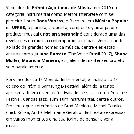
Vencedor do
Prêmio Açorianos de
Música
em 2019 na
categoria Instrumental como Melhor Intérprete com seu
primeiro álbum
Bons Ventos
, e Bacharel em
Música Popular
na
UFRGS
, o pianista, tecladista, compositor, arranjador e
produtor musical
Cristian Sperandir
é considerado uma das
revelações da música contemporânea no país. Vem atuando
ao lado de grandes nomes da música, dentre eles estão
artistas como
Juliano Barreto
(The Voice Brasil 2017),
Shana
Muller
,
Maurício Manieiri
, etc, além de manter seu projeto
solo paralelamente.
Foi vencedor da 1ª Moenda Instrumental, e finalista da 1ª
edição do Prêmio Samsung E-Festival, além de já ter se
apresentado em diversos festivais de Jazz, tais como Poa Jazz
Festival, Canoas Jazz, Tum Tum Instrumental, dentre outros.
Em seu toque, referências de Brad Mehldau, Michel Camilo,
Chick Korea, André Mehmari e Geraldo Flach estão expressas
em vários momentos e na sua forma de pensar e ver a
música.