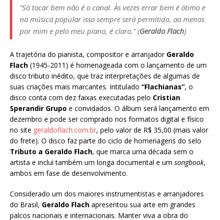
“Só tocar bem não é o canal. Às vezes errar bem é ótimo e
na música popular isso sempre será permitido, ao menos
por mim e pelo meu piano, é claro.”
(
Geraldo Flach
)
A trajetória do pianista, compositor e arranjador
Geraldo
Flach
(1945-2011) é homenageada com o lançamento de um
disco tributo inédito, que traz interpretações de algumas de
suas criações mais marcantes. Intitulado
“Flachianas”
, o
disco conta com dez faixas executadas pelo
Cristian
Sperandir Grupo
e convidados. O álbum será lançamento em
dezembro e pode ser comprado nos formatos digital e físico
no site
geraldoflach.com.br
, pelo valor de R$ 35,00 (mais valor
do frete). O disco faz parte do ciclo de homenagens do selo
Tributo a Geraldo Flach
, que marca uma década sem o
artista e inclui também um longa documental e um
songbook
,
ambos em fase de desenvolvimento.
Considerado um dos maiores instrumentistas e arranjadores
do Brasil,
Geraldo Flach
apresentou sua arte em grandes
palcos nacionais e internacionais. Manter viva a obra do