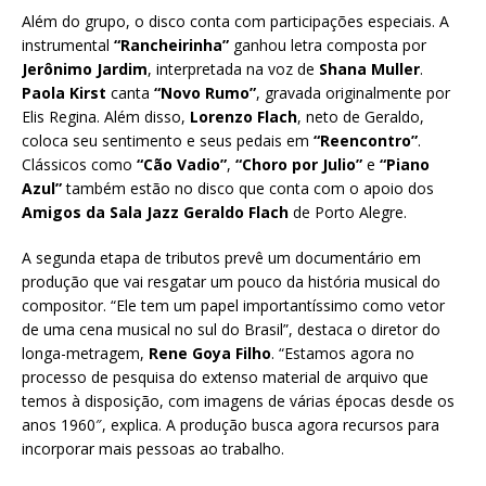
Além do grupo, o disco conta com participações especiais. A
instrumental
“Rancheirinha”
ganhou letra composta por
Jerônimo Jardim
,
interpretada na voz de
Shana Muller
.
Paola Kirst
canta
“Novo Rumo”
, gravada originalmente por
Elis Regina. Além disso,
Lorenzo Flach
, neto de Geraldo,
coloca seu sentimento e seus pedais em
“Reencontro”
.
Clássicos como
“Cão Vadio”
,
“Choro por Julio”
e
“Piano
Azul”
também estão no disco que conta com o apoio dos
Amigos da Sala Jazz Geraldo Flach
de Porto Alegre.
A segunda etapa de tributos prevê um documentário em
produção que vai resgatar um pouco da história musical do
compositor. “Ele tem um papel importantíssimo como vetor
de uma cena musical no sul do Brasil”, destaca o diretor do
longa-metragem,
Rene Goya Filho
. “Estamos agora no
processo de pesquisa do extenso material de arquivo que
temos à disposição, com imagens de várias épocas desde os
anos 1960″, explica. A produção busca agora recursos para
incorporar mais pessoas ao trabalho.