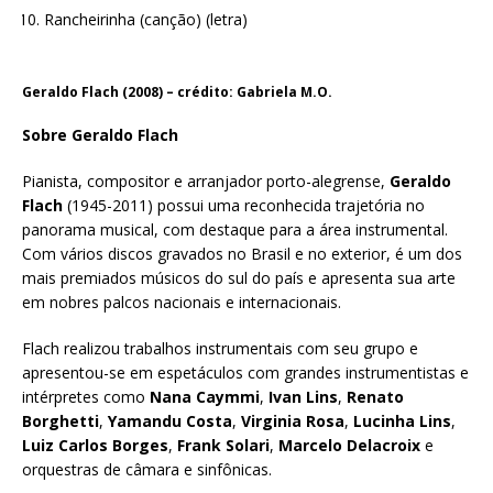
Rancheirinha (canção) (letra)
Geraldo Flach (2008) – crédito: Gabriela M.O.
Sobre Geraldo Flach
Pianista, compositor e arranjador porto-alegrense,
Geraldo
Flach
(1945-2011) possui uma reconhecida trajetória no
panorama musical, com destaque para a área instrumental.
Com vários discos gravados no Brasil e no exterior, é um dos
mais premiados músicos do sul do país e apresenta sua arte
em nobres palcos nacionais e internacionais.
Flach realizou trabalhos instrumentais com seu grupo e
apresentou-se em espetáculos com grandes instrumentistas e
intérpretes como
Nana Caymmi
,
Ivan Lins
,
Renato
Borghetti
,
Yamandu Costa
,
Virginia Rosa
,
Lucinha Lins
,
Luiz Carlos Borges
,
Frank Solari
,
Marcelo Delacroix
e
orquestras de câmara e sinfônicas.