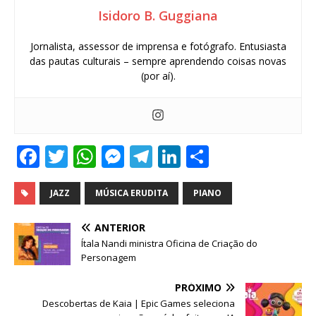
Isidoro B. Guggiana
Jornalista, assessor de imprensa e fotógrafo. Entusiasta
das pautas culturais – sempre aprendendo coisas novas
(por aí).
F
T
W
M
T
Li
S
a
w
h
e
el
n
h
c
it
at
ss
e
k
ar
JAZZ
MÚSICA ERUDITA
PIANO
e
te
s
e
g
e
e
ANTERIOR
b
r
A
n
ra
dI
Ítala Nandi ministra Oficina de Criação do
Personagem
o
p
g
m
n
o
p
e
PRÓXIMO
Descobertas de Kaia | Epic Games seleciona
k
r