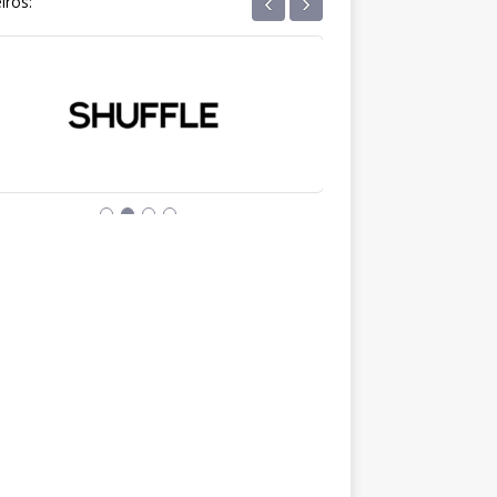
‹
›
iros: