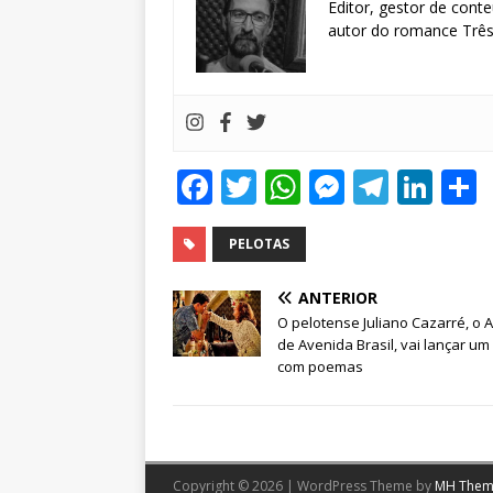
Editor, gestor de conte
autor do romance Três 
F
T
W
M
T
Li
a
w
h
e
el
n
c
it
at
ss
e
k
PELOTAS
e
te
s
e
g
e
ANTERIOR
b
r
A
n
ra
dI
O pelotense Juliano Cazarré, o 
de Avenida Brasil, vai lançar um 
o
p
g
m
n
com poemas
o
p
e
k
r
Copyright © 2026 | WordPress Theme by
MH Them