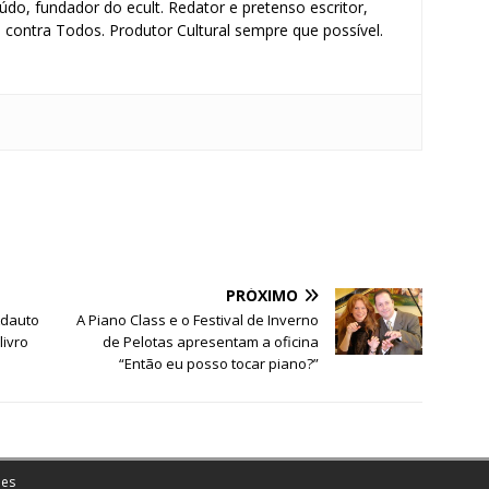
údo, fundador do ecult. Redator e pretenso escritor,
contra Todos. Produtor Cultural sempre que possível.
S
h
ar
e
PRÓXIMO
Adauto
A Piano Class e o Festival de Inverno
livro
de Pelotas apresentam a oficina
“Então eu posso tocar piano?”
es