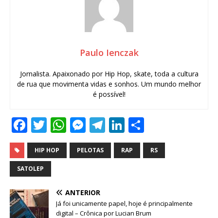
Paulo Ienczak
Jornalista. Apaixonado por Hip Hop, skate, toda a cultura
de rua que movimenta vidas e sonhos. Um mundo melhor
é possível!
F
T
W
M
T
Li
S
a
w
h
e
el
n
h
c
it
at
ss
e
k
ar
HIP HOP
PELOTAS
RAP
RS
e
te
s
e
g
e
e
SATOLEP
b
r
A
n
ra
dI
ANTERIOR
o
p
g
m
n
Já foi unicamente papel, hoje é principalmente
digital – Crônica por Lucian Brum