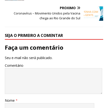
o
p
e
k
r
PRÓXIMO
Coronavírus – Movimento Unidos pela Vacina
chega ao Rio Grande do Sul
SEJA O PRIMEIRO A COMENTAR
Faça um comentário
Seu e-mail não será publicado.
Comentário
Nome
*