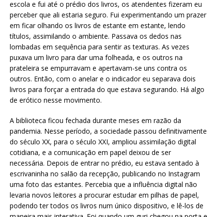
escola e fui até o prédio dos livros, os atendentes fizeram eu
perceber que ali estaria seguro. Fui experimentando um prazer
em ficar olhando os livros de estante em estante, lendo
títulos, assimilando o ambiente. Passava os dedos nas
lombadas em sequência para sentir as texturas. As vezes
puxava um livro para dar uma folheada, e os outros na
prateleira se empurravam e apertavam-se uns contra os
outros. Então, com o anelar e o indicador eu separava dois
livros para forçar a entrada do que estava segurando. Há algo
de erótico nesse movimento.
A biblioteca ficou fechada durante meses em razão da
pandemia. Nesse período, a sociedade passou definitivamente
do século XX, para o século XXI, ampliou assimilação digital
cotidiana, e a comunicação em papel deixou de ser
necessária. Depois de entrar no prédio, eu estava sentado à
escrivaninha no salão da recepção, publicando no Instagram
uma foto das estantes. Percebia que a influência digital não
levaria novos leitores a procurar estudar em pilhas de papel,
podendo ter todos os livros num único dispositivo, e lê-los de
maneira mais interativa. Foi quando um guri chegou na porta e