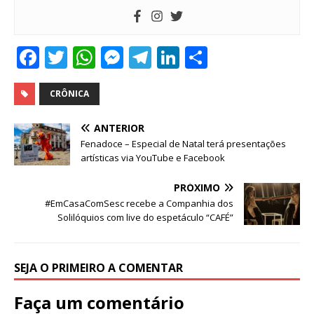
F
T
W
M
T
Li
S
a
w
h
e
el
n
h
c
it
at
ss
e
k
ar
CRÔNICA
e
te
s
e
g
e
e
ANTERIOR
b
r
A
n
ra
dI
Fenadoce – Especial de Natal terá presentações
artísticas via YouTube e Facebook
o
p
g
m
n
o
p
e
PRÓXIMO
#EmCasaComSesc recebe a Companhia dos
k
r
Solilóquios com live do espetáculo “CAFÉ”
SEJA O PRIMEIRO A COMENTAR
Faça um comentário