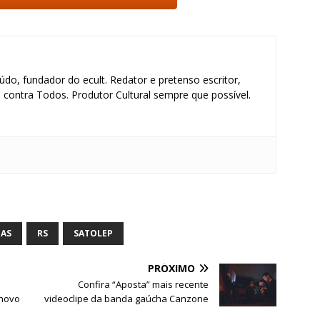
údo, fundador do ecult. Redator e pretenso escritor,
contra Todos. Produtor Cultural sempre que possível.
S
h
ar
TAS
RS
SATOLEP
e
PRÓXIMO
Confira “Aposta” mais recente
 novo
videoclipe da banda gaúcha Canzone