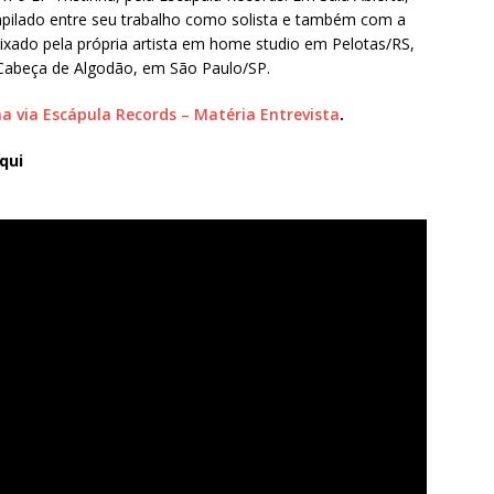
mpilado entre seu trabalho como solista e também com a
mixado pela própria artista em home studio em Pelotas/RS,
o Cabeça de Algodão, em São Paulo/SP.
ha via Escápula Records – Matéria Entrevista
.
qui