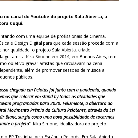
 no canal do Youtube do projeto Sala Abierta, a
ora Cuqui.
ntando com uma equipe de profissionais de Cinema,
sica e Design Digital para que cada sessão proceda com a
lhor qualidade, o projeto Sala Abierta, criado
la guitarrista Kika Simone em 2014, em Buenos Aires, tem
mo objetivo gravar artistas que circulavam na cena
dependente, além de promover sessões de música a
quenos públicos.
ossa chegada em Pelotas foi junto com a pandemia, quando
vemos que colocar em stand by todas as atividades que
tavam programadas para 2020. Felizmente, a abertura do
ital Movimento Prêmio da Cultura Pelotense, através da Lei
dir Blanc, surgiu como uma nova possibilidade de tocarmos
iante o projeto
“. Kika Simone, idealizadora do projeto.
m o EP Tristinha, pela Escápula Records. Em Sala Abierta,