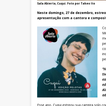
Sala Abierta, Cuqui. Foto por Takeo Ito
Neste domingo, 27 de dezembro, estreou
apresentação com a cantora e composit
Co
Mú
me
pe
co
in
pe
“N
ti
es
ed
Al
ad
Esse ano, Cuqui estreou sua carreira solo co