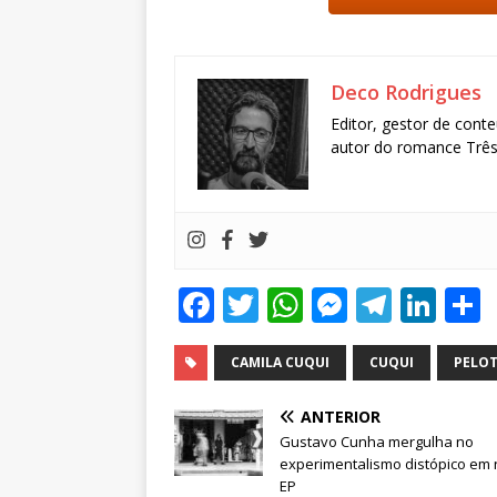
Deco Rodrigues
Editor, gestor de conte
autor do romance Três 
F
T
W
M
T
Li
a
w
h
e
el
n
c
it
at
ss
e
k
CAMILA CUQUI
CUQUI
PELO
e
te
s
e
g
e
ANTERIOR
b
r
A
n
ra
dI
Gustavo Cunha mergulha no
experimentalismo distópico em
o
p
g
m
n
EP