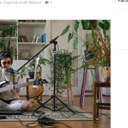
Parce
s
,
Especial ecult
,
Música
1