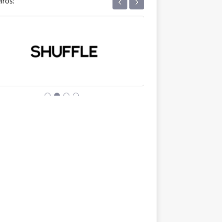
‹
›
iros: