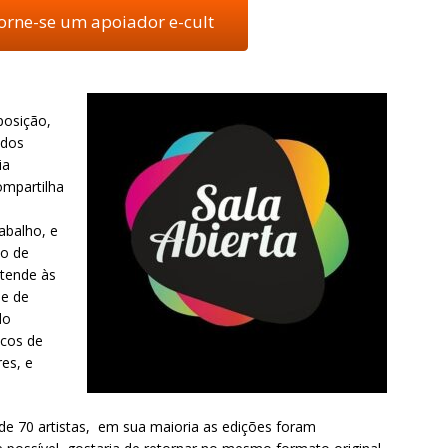
torne-se um apoiador e-cult
posição,
 dos
ia
compartilha
abalho, e
to de
stende às
de de
do
icos de
es, e
e 70 artistas,
em sua maioria as edições foram