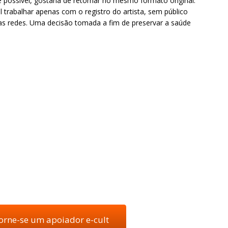
e possível, gostaria de retornar no mesmo formato original.
 trabalhar apenas com o registro do artista, sem público
das redes. Uma decisão tomada a fim de preservar a saúde
torne-se um apoiador e-cult