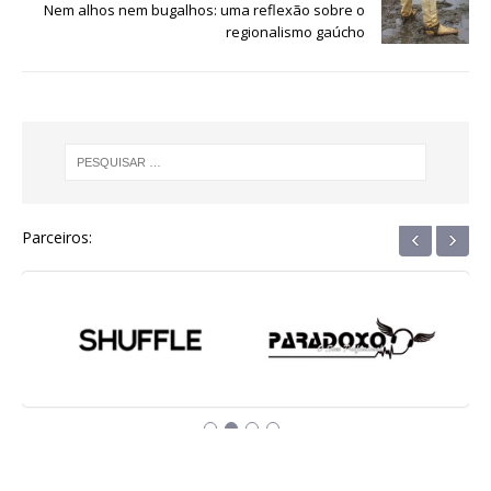
Nem alhos nem bugalhos: uma reflexão sobre o
k
r
regionalismo gaúcho
‹
›
Parceiros: