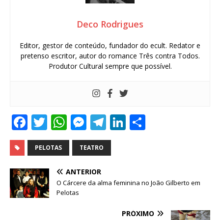
Deco Rodrigues
Editor, gestor de conteúdo, fundador do ecult. Redator e
pretenso escritor, autor do romance Três contra Todos.
Produtor Cultural sempre que possível.
F
T
W
M
T
Li
S
a
w
h
e
el
n
h
c
it
at
ss
e
k
ar
PELOTAS
TEATRO
e
te
s
e
g
e
e
ANTERIOR
b
r
A
n
ra
dI
O Cárcere da alma feminina no João Gilberto em
Pelotas
o
p
g
m
n
o
p
e
PRÓXIMO