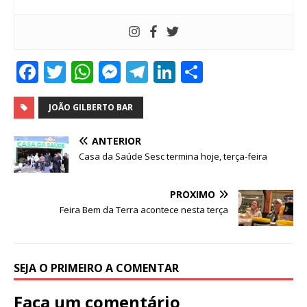
F
T
W
M
T
Li
S
a
w
h
e
el
n
h
c
it
at
ss
e
k
ar
JOÃO GILBERTO BAR
e
te
s
e
g
e
e
ANTERIOR
b
r
A
n
ra
dI
Casa da Saúde Sesc termina hoje, terça-feira
o
p
g
m
n
PRÓXIMO
o
p
e
Feira Bem da Terra acontece nesta terça
k
r
SEJA O PRIMEIRO A COMENTAR
Faça um comentário