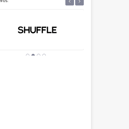
‹
›
iros: