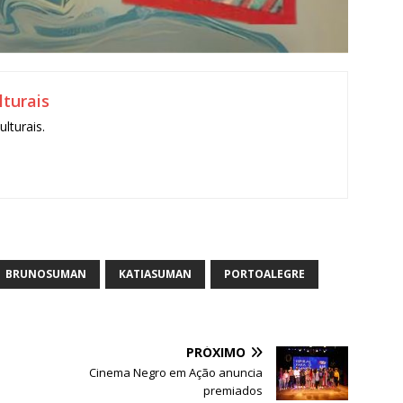
turais
lturais.
S
h
ar
BRUNOSUMAN
KATIASUMAN
PORTOALEGRE
e
PRÓXIMO
Cinema Negro em Ação anuncia
premiados