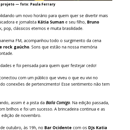
 projeto — foto: Paula Ferrary
lidando um novo horário para quem quer se divertir mais
cadora e jornalista
Kátia Suman
e seu filho,
Bruno
 pop, clássicos eternos e muita brasilidade.
panema FM, acompanhou todo o surgimento da cena
de rock gaúcho
. Sons que estão na nossa memória
ontade.
idades e foi pensada para quem quer festejar cedo!
conectou com um público que viveu o que eu vivi no
cendo conexões de pertencimento! Esse sentimento não tem
ando, assim é a pista da
Baila Comigo
. Na edição passada,
m brilhos e foi um sucesso. A brincadeira continua e as
a a edição de novembro.
 de outubro, às 19h, no
Bar Ocidente
com os
DJs Katia