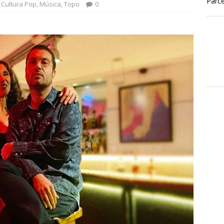
Parce
Cultura Pop
,
Música
,
Topo
0