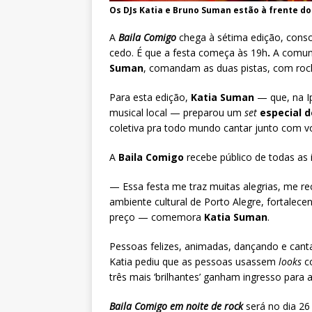
Os DJs Katia e Bruno Suman estão à frente do
A
Baila Comigo
chega à
sétima edição, conso
cedo. É que a festa começa às 19h
.
A comuni
Suman
, comandam as duas pistas, com rock,
Para esta edição,
Katia Suman
— que, na I
musical local — preparou um
set
especial 
coletiva pra todo mundo cantar junto com v
A
Baila Comigo
recebe público de todas as 
— Essa festa me traz muitas alegrias, me re
ambiente cultural de Porto Alegre, fortale
preço — comemora
Katia Suman
.
Pessoas felizes, animadas, dançando e cant
Katia pediu que as pessoas usassem
looks
co
três mais ‘brilhantes’ ganham ingresso par
Baila Comigo em noite de rock
será no dia 26