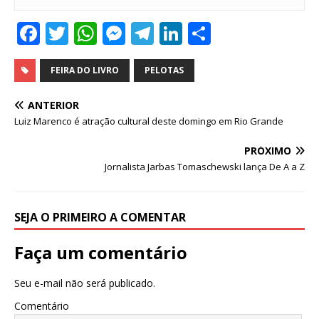
F
T
W
M
T
Li
S
a
w
h
e
el
n
h
c
it
at
ss
e
k
ar
FEIRA DO LIVRO
PELOTAS
e
te
s
e
g
e
e
ANTERIOR
b
r
A
n
ra
dI
Luiz Marenco é atração cultural deste domingo em Rio Grande
o
p
g
m
n
PRÓXIMO
o
p
e
Jornalista Jarbas Tomaschewski lança De A a Z
k
r
SEJA O PRIMEIRO A COMENTAR
Faça um comentário
Seu e-mail não será publicado.
Comentário