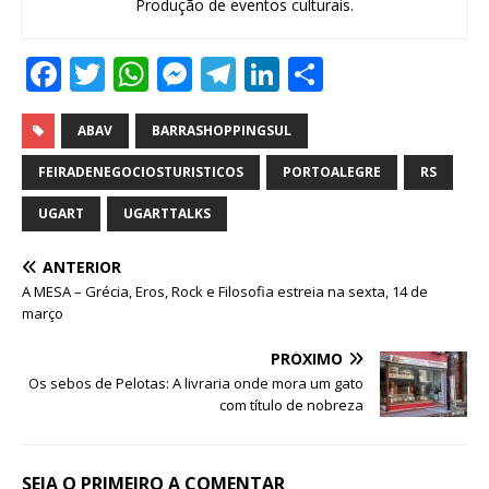
Produção de eventos culturais.
F
T
W
M
T
Li
S
a
w
h
e
el
n
h
c
it
at
ss
e
k
ar
ABAV
BARRASHOPPINGSUL
e
te
s
e
g
e
e
FEIRADENEGOCIOSTURISTICOS
PORTOALEGRE
RS
b
r
A
n
ra
dI
UGART
UGARTTALKS
o
p
g
m
n
ANTERIOR
o
p
e
A MESA – Grécia, Eros, Rock e Filosofia estreia na sexta, 14 de
k
r
março
PRÓXIMO
Os sebos de Pelotas: A livraria onde mora um gato
com título de nobreza
SEJA O PRIMEIRO A COMENTAR