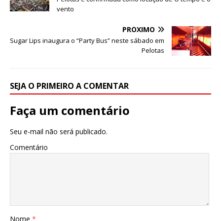
b
r
A
n
ra
dI
vento
o
p
g
m
n
o
p
e
PRÓXIMO
Sugar Lips inaugura o “Party Bus” neste sábado em
k
r
Pelotas
SEJA O PRIMEIRO A COMENTAR
Faça um comentário
Seu e-mail não será publicado.
Comentário
Nome
*