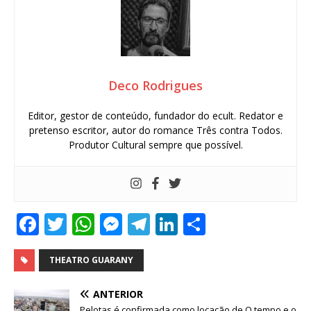
Deco Rodrigues
Editor, gestor de conteúdo, fundador do ecult. Redator e
pretenso escritor, autor do romance Três contra Todos.
Produtor Cultural sempre que possível.
F
T
W
M
T
Li
S
a
w
h
e
el
n
h
c
it
at
ss
e
k
ar
THEATRO GUARANY
e
te
s
e
g
e
e
ANTERIOR
Pelotas é confirmada como locação de O tempo e o