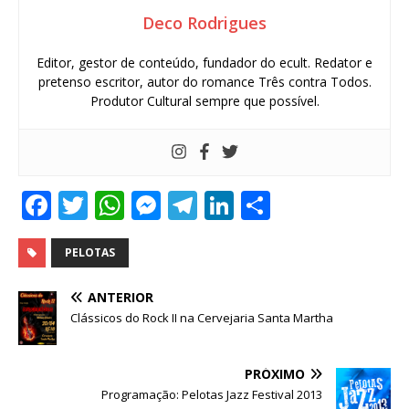
Deco Rodrigues
Editor, gestor de conteúdo, fundador do ecult. Redator e
pretenso escritor, autor do romance Três contra Todos.
Produtor Cultural sempre que possível.
F
T
W
M
T
Li
S
a
w
h
e
el
n
h
c
it
at
ss
e
k
ar
PELOTAS
e
te
s
e
g
e
e
ANTERIOR
b
r
A
n
ra
dI
Clássicos do Rock II na Cervejaria Santa Martha
o
p
g
m
n
o
p
e
PRÓXIMO
Programação: Pelotas Jazz Festival 2013