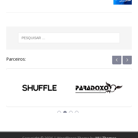
k
r
‹
›
Parceiros: