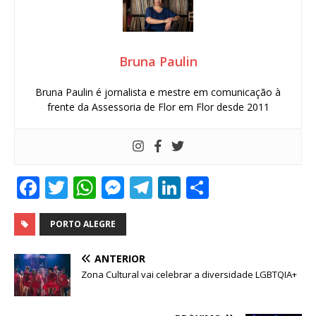
Bruna Paulin
Bruna Paulin é jornalista e mestre em comunicação à
frente da Assessoria de Flor em Flor desde 2011
F
T
W
M
T
Li
S
a
w
h
e
el
n
h
c
it
at
ss
e
k
ar
PORTO ALEGRE
e
te
s
e
g
e
e
ANTERIOR
b
r
A
n
ra
dI
Zona Cultural vai celebrar a diversidade LGBTQIA+
o
p
g
m
n