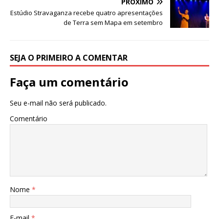
o
p
e
PRÓXIMO
Estúdio Stravaganza recebe quatro apresentações
k
r
de Terra sem Mapa em setembro
SEJA O PRIMEIRO A COMENTAR
Faça um comentário
Seu e-mail não será publicado.
Comentário
Nome
*
E-mail
*