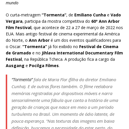
mundo
O curta-metragem
“Tormenta”
, de
Emiliano Cunha
e
Vado
Vergara
, participa da mostra competitiva do
60º Ann Arbor
Film Festival
, que acontece de 22 a 27 de março de 2022 nos
EUA. Mais antigo festival de cinema experimental da América
do Norte, o
Ann Arbor
é um dos eventos qualificadores para
o Oscar.
“Tormenta”
já foi exibido no
Festival de Cinema
de Gramado
e no
Jihlava International Documentary Film
Festival
, na República Tcheca. A produção fica a cargo da
Ausgang
e
Pocilga Filmes
.
“Tormenta”
fala de Maria Flor (filha do diretor Emiliano
Cunha). E de outras flores também. O filme reelabora
memórias registradas por dispositivos móveis e narra
sensorialmente uma fábula que conta a história de uma
geração de crianças que nasce em meio a um período
turbulento no Brasil. Um momento de ódio latente, de
pouca esperança. “Nas texturas das imagens em baixa
definição, buscamos a necessidade do estar perto, do