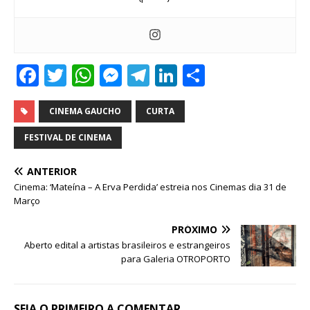
F
T
W
M
T
Li
S
a
w
h
e
el
n
h
c
it
at
ss
e
k
ar
CINEMA GAUCHO
CURTA
e
te
s
e
g
e
e
FESTIVAL DE CINEMA
b
r
A
n
ra
dI
ANTERIOR
o
p
g
m
n
Cinema: ‘Mateína – A Erva Perdida’ estreia nos Cinemas dia 31 de
o
p
e
Março
k
r
PRÓXIMO
Aberto edital a artistas brasileiros e estrangeiros
para Galeria OTROPORTO
SEJA O PRIMEIRO A COMENTAR