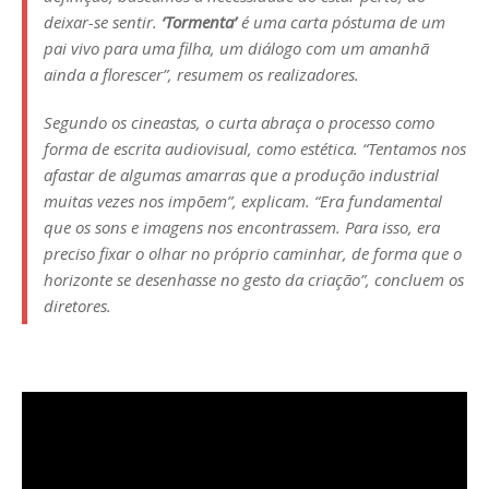
deixar-se sentir.
‘Tormenta’
é uma carta póstuma de um
pai vivo para uma filha, um diálogo com um amanhã
ainda a florescer”, resumem os realizadores.
Segundo os cineastas, o curta abraça o processo como
forma de escrita audiovisual, como estética. “Tentamos nos
afastar de algumas amarras que a produção industrial
muitas vezes nos impõem”, explicam. “Era fundamental
que os sons e imagens nos encontrassem. Para isso, era
preciso fixar o olhar no próprio caminhar, de forma que o
horizonte se desenhasse no gesto da criação”, concluem os
diretores.