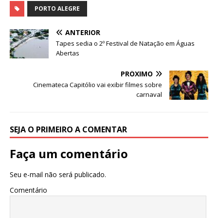
c
it
at
ss
e
k
ar
PORTO ALEGRE
e
te
s
e
g
e
e
ANTERIOR
b
r
A
n
ra
dI
Tapes sedia o 2º Festival de Natação em Águas
Abertas
o
p
g
m
n
o
p
e
PRÓXIMO
Cinemateca Capitólio vai exibir filmes sobre
k
r
carnaval
SEJA O PRIMEIRO A COMENTAR
Faça um comentário
Seu e-mail não será publicado.
Comentário