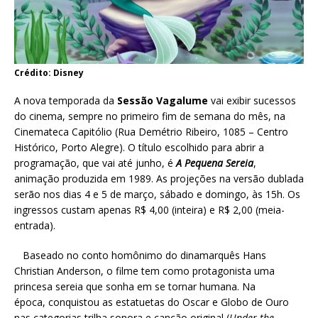
Crédito: Disney
A nova temporada da
Sessão Vagalume
vai exibir sucessos
do cinema, sempre no primeiro fim de semana do mês, na
Cinemateca Capitólio (Rua Demétrio Ribeiro, 1085 – Centro
Histórico, Porto Alegre). O título escolhido para abrir a
programação, que vai até junho, é
A Pequena Sereia
,
animação produzida em 1989. As projeções na versão dublada
serão nos dias 4 e 5 de março, sábado e domingo, às 15h. Os
ingressos custam apenas R$ 4,00 (inteira) e R$ 2,00 (meia-
entrada).
Baseado no conto homônimo do dinamarquês Hans
Christian Anderson, o filme tem como protagonista uma
princesa sereia que sonha em se tornar humana. Na
época, conquistou as estatuetas do Oscar e Globo de Ouro
nas categorias trilha sonora e canção original (
Under the