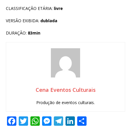
CLASSIFICAÇÃO ETÁRIA:
livre
VERSÃO EXIBIDA:
dublada
DURAÇÃO:
83min
Cena Eventos Culturais
Produção de eventos culturais.
F
T
W
M
T
Li
S
a
w
h
e
el
n
h