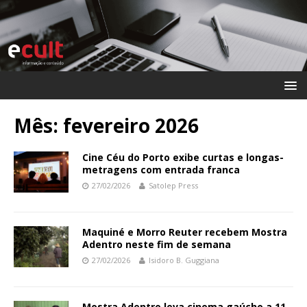
Mês:
fevereiro 2026
Cine Céu do Porto exibe curtas e longas-
metragens com entrada franca
27/02/2026
Satolep Press
Maquiné e Morro Reuter recebem Mostra
Adentro neste fim de semana
27/02/2026
Isidoro B. Guggiana
Mostra Adentro leva cinema gaúcho a 11