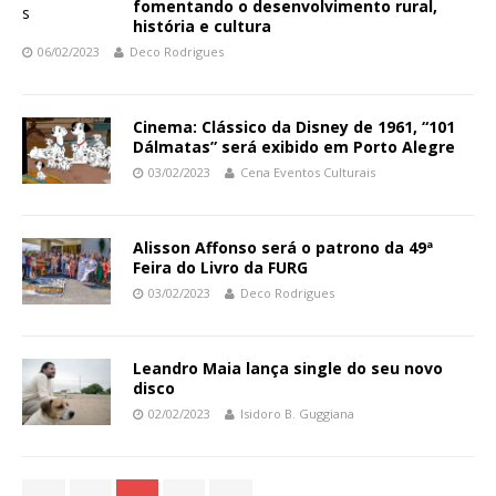
fomentando o desenvolvimento rural,
história e cultura
06/02/2023
Deco Rodrigues
Cinema: Clássico da Disney de 1961, “101
Dálmatas” será exibido em Porto Alegre
03/02/2023
Cena Eventos Culturais
Alisson Affonso será o patrono da 49ª
Feira do Livro da FURG
03/02/2023
Deco Rodrigues
Leandro Maia lança single do seu novo
disco
02/02/2023
Isidoro B. Guggiana