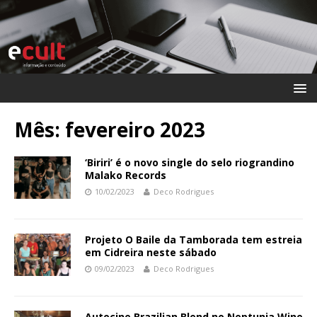
Mês:
fevereiro 2023
‘Biriri’ é o novo single do selo riograndino
Malako Records
10/02/2023
Deco Rodrigues
Projeto O Baile da Tamborada tem estreia
em Cidreira neste sábado
09/02/2023
Deco Rodrigues
Autocine Brazilian Blend no Neptunia Wine