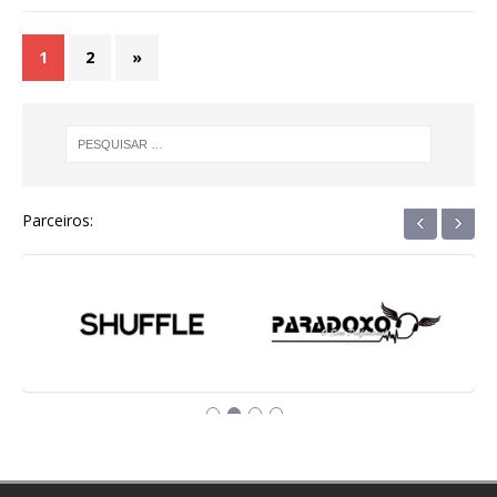
1
2
»
‹
›
Parceiros: