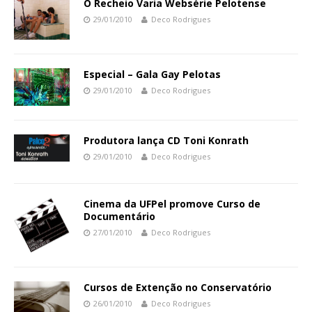
O Recheio Varia Websérie Pelotense
29/01/2010
Deco Rodrigues
Especial – Gala Gay Pelotas
29/01/2010
Deco Rodrigues
Produtora lança CD Toni Konrath
29/01/2010
Deco Rodrigues
Cinema da UFPel promove Curso de
Documentário
27/01/2010
Deco Rodrigues
Cursos de Extenção no Conservatório
26/01/2010
Deco Rodrigues