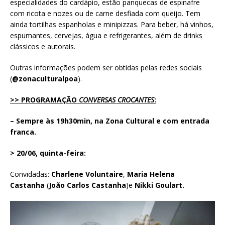
especialidades do cardápio, estão panquecas de espinafre
com ricota e nozes ou de carne desfiada com queijo. Tem
ainda tortilhas espanholas e minipizzas. Para beber, há vinhos,
espumantes, cervejas, água e refrigerantes, além de drinks
clássicos e autorais.
Outras informações podem ser obtidas pelas redes sociais
(
@zonaculturalpoa
).
>> PROGRAMAÇÃO
CONVERSAS
CROCANTES
:
– Sempre às 19h30min, na Zona Cultural e com entrada
franca.
> 20/06, quinta-feira:
Convidadas:
Charlene Voluntaire
,
Maria Helena
Castanha
(
João Carlos Castanha
)e
Nikki Goulart.