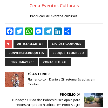
Cena Eventos Culturais
Produção de eventos culturais.
F
T
W
M
T
Li
S
a
w
h
e
el
n
h
c
it
at
ss
e
k
ar
ARTISTASLGBTQ+
CIARÚSTICA20ANOS
e
te
s
e
g
e
e
CONVERSASCROQUETES
CROQUETECOMSUCO
b
r
A
n
ra
dI
HEINZLIMAVERDE
ZONACULTURAL
o
p
g
m
n
ANTERIOR
o
p
e
Flamenco com Daniele Zill retoma às aulas em
k
r
Pelotas
PRÓXIMO
Fundação O Pão dos Pobres busca apoio para
reconstruir prédio histórico, em Porto Alegre