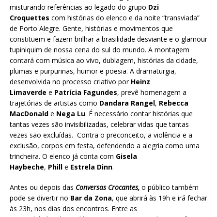
misturando referências ao legado do grupo
Dzi
Croquettes
com histórias do elenco e da noite “transviada”
de Porto Alegre. Gente, histórias e movimentos que
constituem e fazem brilhar a brasilidade desviante e o glamour
tupiniquim de nossa cena do sul do mundo. A montagem
contará com música ao vivo, dublagem, histórias da cidade,
plumas e purpurinas, humor e poesia. A dramaturgia,
desenvolvida no processo criativo por
Heinz
Limaverde
e
Patrícia Fagundes
, prevê homenagem a
trajetórias de artistas como
Dandara Rangel
,
Rebecca
MacDonald
e
Nega Lu
. É necessário contar histórias que
tantas vezes são invisibilizadas, celebrar vidas que tantas
vezes são excluídas. Contra o preconceito, a violência e a
exclusão, corpos em festa, defendendo a alegria como uma
trincheira. O elenco já conta com
Gisela
Haybeche
,
Phill
e
Estrela Dinn
.
Antes ou depois das
Conversas Crocantes,
o público também
pode se divertir no
Bar da Zona
, que abrirá às 19h e irá fechar
às 23h, nos dias dos encontros. Entre as