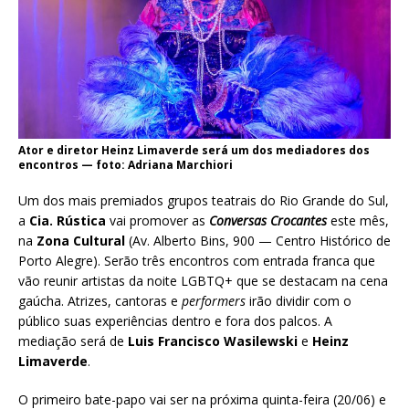
Ator e diretor Heinz Limaverde será um dos mediadores dos
encontros — foto: Adriana Marchiori
Um dos mais premiados grupos teatrais do Rio Grande do Sul,
a
Cia. Rústica
vai promover as
Conversas Crocantes
este mês,
na
Zona Cultural
(Av. Alberto Bins, 900 — Centro Histórico de
Porto Alegre). Serão três encontros com entrada franca que
vão reunir artistas da noite LGBTQ+ que se destacam na cena
gaúcha. Atrizes, cantoras e
performers
irão dividir com o
público suas experiências dentro e fora dos palcos. A
mediação será de
Luis Francisco Wasilewski
e
Heinz
Limaverde
.
O primeiro bate-papo vai ser na próxima quinta-feira (20/06) e