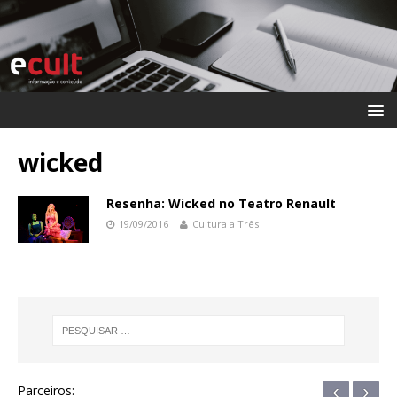
wicked
Resenha: Wicked no Teatro Renault
19/09/2016
Cultura a Três
‹
›
Parceiros: