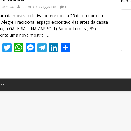
Parce
10/2024
Isidoro B. Guggiana
0
ura da mostra coletiva ocorre no dia 25 de outubro em
 Alegre Tradicional espaço expositivo das artes da capital
a, a GALERIA TINA ZAPPOLI (Paulino Teixeira, 35)
senta uma nova mostra
[…]
F
T
W
M
T
Li
S
ac
w
h
e
el
n
h
e
itt
at
ss
e
k
ar
b
er
s
e
gr
e
e
o
A
n
a
dI
es
o
p
g
m
n
k
p
er