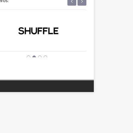
‹
›
iros: