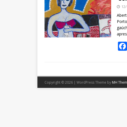
12/
Abert
Porto
gaúch
apre
Copyright © 2026 | WordPress Theme by
MH Them