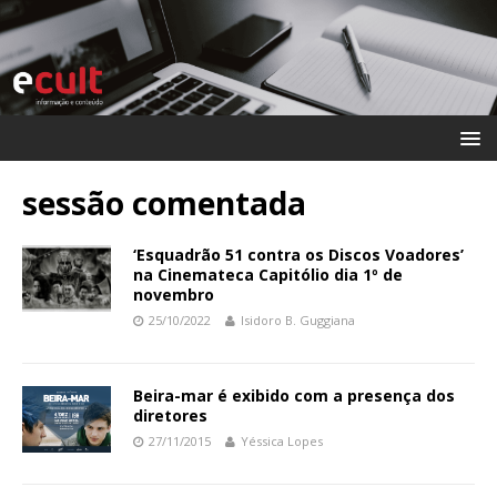
sessão comentada
‘Esquadrão 51 contra os Discos Voadores’
na Cinemateca Capitólio dia 1º de
novembro
25/10/2022
Isidoro B. Guggiana
Beira-mar é exibido com a presença dos
diretores
27/11/2015
Yéssica Lopes