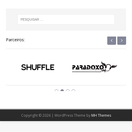
‹
›
Parceiros:
Copyright © 2026 | WordPress Theme by
MH Themes