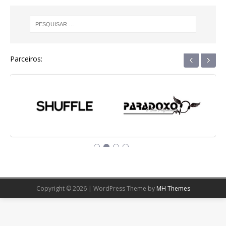
‹
›
Parceiros:
Copyright © 2026 | WordPress Theme by
MH Themes