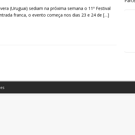
Parce
vera (Uruguai) sediam na próxima semana o 11º Festival
entrada franca, o evento começa nos dias 23 e 24 de
[…]
S
h
r
e
es