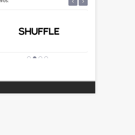
‹
›
iros: