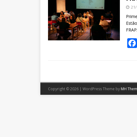
21/
Prime
Estão
FRAPA
Copyright © 2026 | WordPress Theme by
MH Them