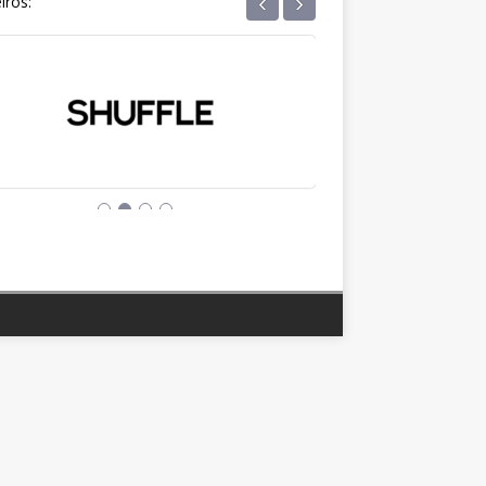
‹
›
iros: