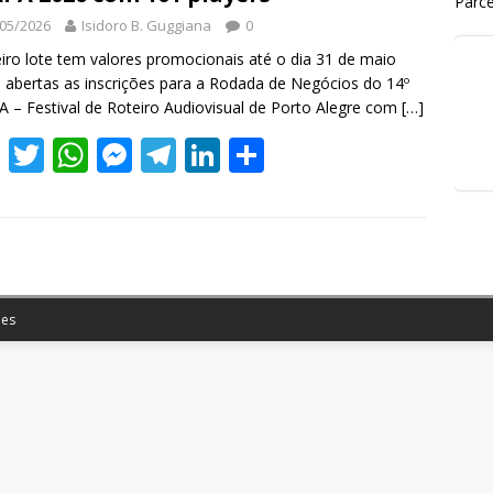
Parce
05/2026
Isidoro B. Guggiana
0
iro lote tem valores promocionais até o dia 31 de maio
 abertas as inscrições para a Rodada de Negócios do 14º
 – Festival de Roteiro Audiovisual de Porto Alegre com
[…]
F
T
W
M
T
Li
S
ac
w
h
e
el
n
h
e
itt
at
ss
e
k
ar
b
er
s
e
gr
e
e
o
A
n
a
dI
o
p
g
m
n
es
k
p
er