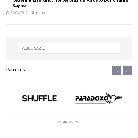
Rayné
27/03/2019
temp
‹
›
Parceiros: