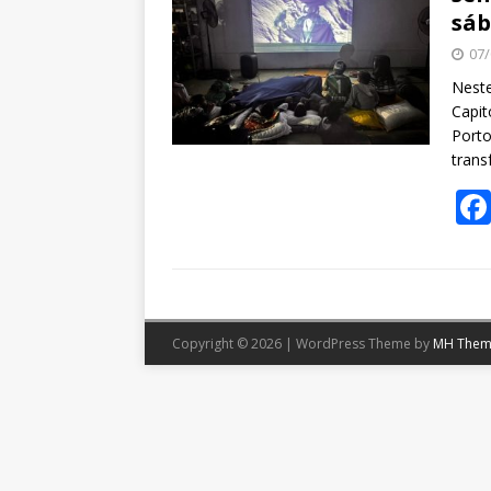
sáb
07/
Neste
Capit
Porto
tran
Copyright © 2026 | WordPress Theme by
MH Them