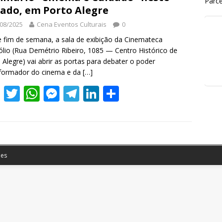
Parce
ado, em Porto Alegre
08/2025
Cena Eventos Culturais
0
 fim de semana, a sala de exibição da Cinemateca
ólio (Rua Demétrio Ribeiro, 1085 — Centro Histórico de
 Alegre) vai abrir as portas para debater o poder
sformador do cinema e da
[…]
F
T
W
M
T
Li
S
ac
w
h
e
el
n
h
e
itt
at
ss
e
k
ar
b
er
s
e
gr
e
e
o
A
n
a
dI
es
o
p
g
m
n
k
p
er