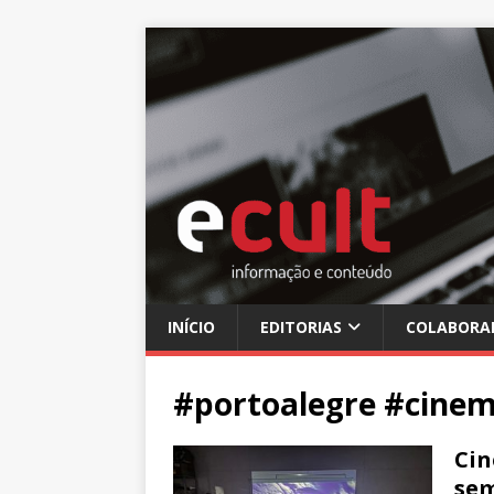
INÍCIO
EDITORIAS
COLABORA
#portoalegre #cine
Cin
sem