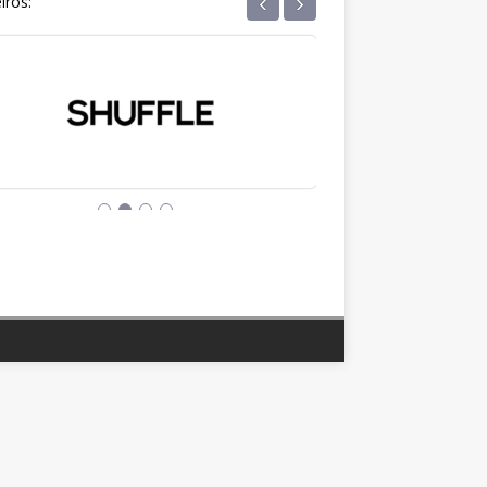
‹
›
iros: